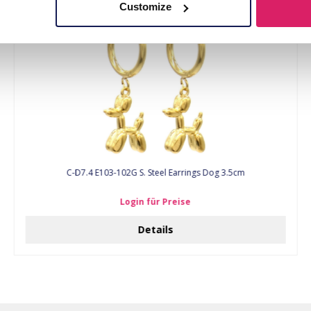
Customize
C-D7.4 E103-102G S. Steel Earrings Dog 3.5cm
Login für Preise
Details