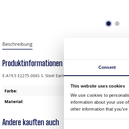
Beschreibung
Produktinformationen "E-A19.5 E2275-006S S. 
Consent
E-A19.5 E2275-006S S. Steel Earrings Star - Clover 3cm
This website uses cookies
Farbe:
Silber
We use cookies to personalis
Material:
Edelstahl
information about your use of
other information that you’ve
Andere kauften auch