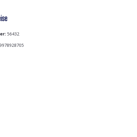
ise
er:
56432
9978928705