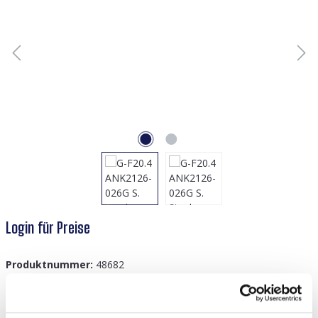
Login für Preise
Produktnummer:
48682
GTIN/EAN:
8719978147571