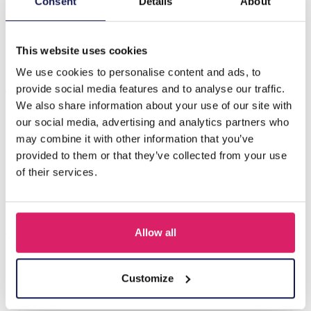
Consent
Details
About
Beschreibung
H-A4.4 E221-365S S. Steel Earrings Glassbeads Green
This website uses cookies
We use cookies to personalise content and ads, to
Andere kauften auch
provide social media features and to analyse our traffic.
We also share information about your use of our site with
our social media, advertising and analytics partners who
may combine it with other information that you’ve
provided to them or that they’ve collected from your use
of their services.
Allow all
I-A3.2 E015-003G S. Steel Earrings 12mm
Customize
Login für Preise