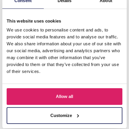
Consent
Details
About
Beschreibung
H-B19.1 E221-385S S. Steel Earrings Heart Brown
This website uses cookies
We use cookies to personalise content and ads, to
Andere kauften auch
provide social media features and to analyse our traffic.
We also share information about your use of our site with
our social media, advertising and analytics partners who
may combine it with other information that you’ve
provided to them or that they’ve collected from your use
of their services.
Allow all
I-A3.2 E015-003G S. Steel Earrings 12mm
Customize
Login für Preise