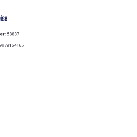
ise
er:
58887
9978164165