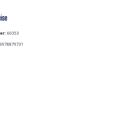
ise
er:
60353
9978879731