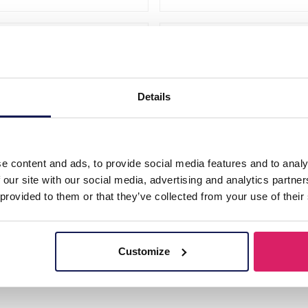
Details
e content and ads, to provide social media features and to analy
 our site with our social media, advertising and analytics partn
L-B3.1 DIY2604-158 DIY Crochet Kit - Flowers 5pcs
L-C2.1 DIY2604-104 DIY Crochet Ki
 provided to them or that they’ve collected from your use of their
Login für Preise
Login für Preise
Details
Details
Customize