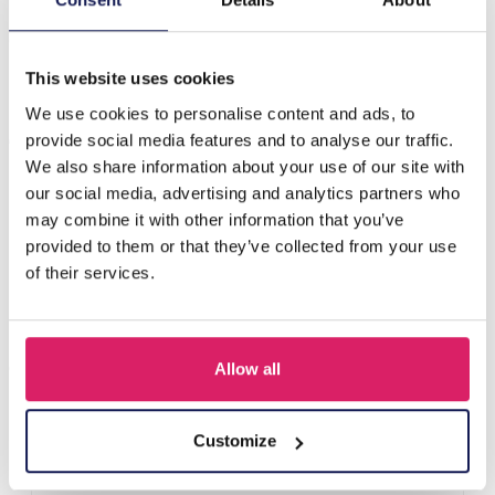
Beschreibung
C-B3.1 N089-016G S. Steel Necklace CZ
This website uses cookies
We use cookies to personalise content and ads, to
Andere kauften auch
provide social media features and to analyse our traffic.
We also share information about your use of our site with
our social media, advertising and analytics partners who
may combine it with other information that you’ve
provided to them or that they’ve collected from your use
of their services.
Allow all
J-C4.3 N301-038G S. Steel Necklaces 39-44cm - 6pcs
Customize
Login für Preise