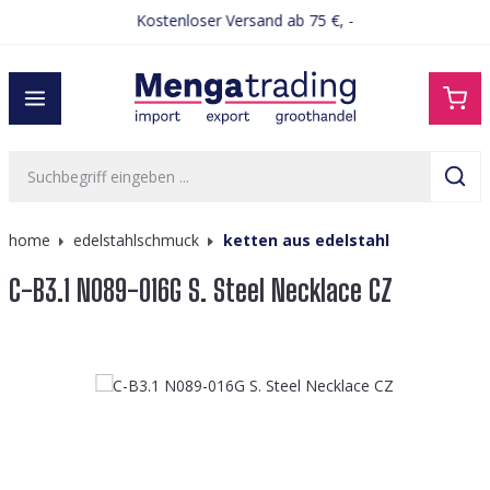
Kostenloser Versand ab 75 €, -
alt springen
home
edelstahlschmuck
ketten aus edelstahl
C-B3.1 N089-016G S. Steel Necklace CZ
Bildergalerie überspringen