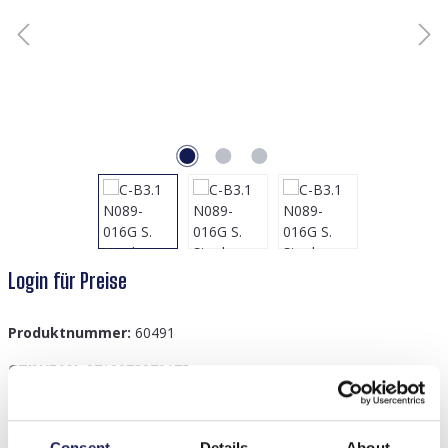
Login für Preise
Produktnummer:
60491
GTIN/EAN:
8719978879175
Consent
Details
About