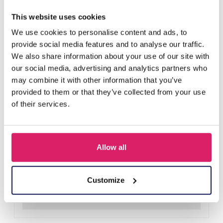
This website uses cookies
Andere kauften auch
We use cookies to personalise content and ads, to
provide social media features and to analyse our traffic.
We also share information about your use of our site with
our social media, advertising and analytics partners who
may combine it with other information that you’ve
provided to them or that they’ve collected from your use
of their services.
Allow all
H-E25.2 B938-003-1 Bracelet Shells
Login für Preise
Customize
Details