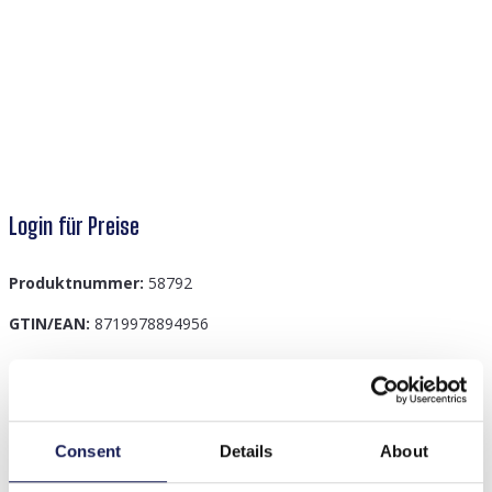
Login für Preise
Produktnummer:
58792
GTIN/EAN:
8719978894956
Beschreibung
D-B2.2 B625-003B Leather Bracelet Crystals
Consent
Details
About