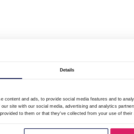
eel 316L CZ Ear Piercing 5mm"
Details
e content and ads, to provide social media features and to analy
 our site with our social media, advertising and analytics partn
 provided to them or that they’ve collected from your use of their