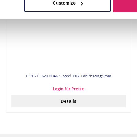
Customize
C-F18.1 E620-004G S. Steel 316L Ear Piercing 5mm
Login für Preise
Details