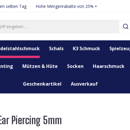
 am selben Tag
Hohe Mengenrabatte von 25% +
Edelstahlschmuck
Schals
K3 Schmuck
Spielzeu
nting
Mützen & Hüte
Socken
Haarschmuck
Geschenkartikel
Ausverkauf
 Ear Piercing 5mm