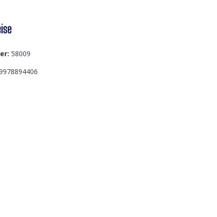
ise
er:
58009
9978894406