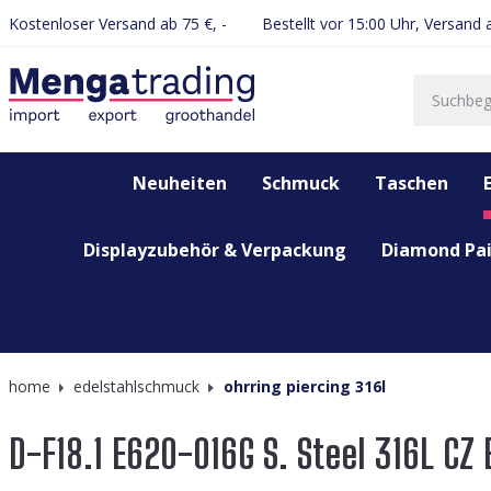
Kostenloser Versand ab 75 €, -
Bestellt vor 15:00 Uhr, Versand
springen
Zur Hauptnavigation springen
Neuheiten
Schmuck
Taschen
Displayzubehör & Verpackung
Diamond Pai
home
edelstahlschmuck
ohrring piercing 316l
D-F18.1 E620-016G S. Steel 316L CZ