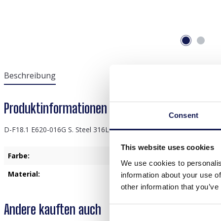
Beschreibung
Produktinformationen "D-F18.1 E620-016G S. St
Consent
D-F18.1 E620-016G S. Steel 316L CZ Ear Piercing 5mm
This website uses cookies
Farbe:
Gold
We use cookies to personalis
Material:
Edelstahl
information about your use of
other information that you’ve
Andere kauften auch