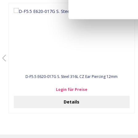
D-F5.5 E620-017G S. Steel 316L CZ Ear Piercing 12mm
Login für Preise
Details