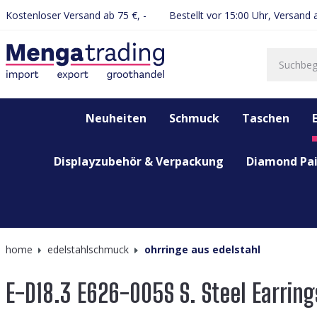
Kostenloser Versand ab 75 €, -
Bestellt vor 15:00 Uhr, Versand
springen
Zur Hauptnavigation springen
Neuheiten
Schmuck
Taschen
Displayzubehör & Verpackung
Diamond Pai
home
edelstahlschmuck
ohrringe aus edelstahl
E-D18.3 E626-005S S. Steel Earrin