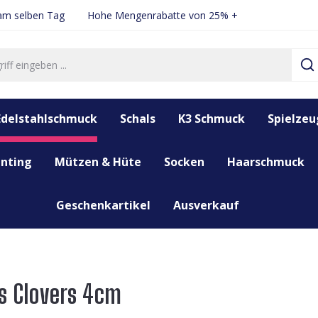
 am selben Tag
Hohe Mengenrabatte von 25% +
Edelstahlschmuck
Schals
K3 Schmuck
Spielzeu
nting
Mützen & Hüte
Socken
Haarschmuck
Geschenkartikel
Ausverkauf
gs Clovers 4cm