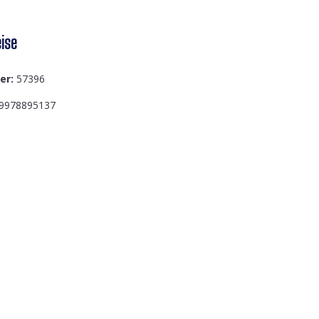
ise
er:
57396
9978895137