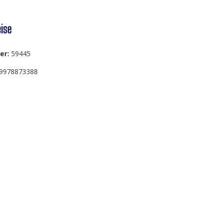
ise
er:
59445
9978873388