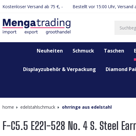
Kostenloser Versand ab 75 €, -
Bestellt vor 15:00 Uhr, Versand
springen
Zur Hauptnavigation springen
Neuheiten
Schmuck
Taschen
Displayzubehör & Verpackung
Diamond Pai
home
edelstahlschmuck
ohrringe aus edelstahl
F-C5.5 E221-528 No. 4 S. Steel Ear