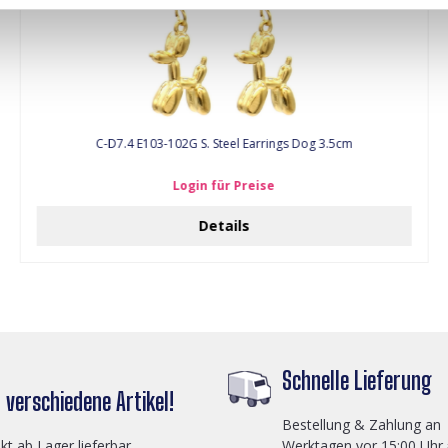
C-D7.4 E103-102G S. Steel Earrings Dog 3.5cm
Login für Preise
Details
Schnelle Lieferung
verschiedene Artikel!
Bestellung & Zahlung an
ekt ab Lager lieferbar
Werktagen vor 15:00 Uhr