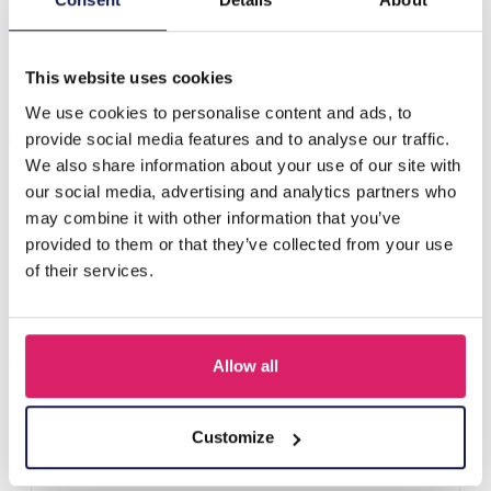
Beschreibung
F-C7.4 E221-528 No. 9 S. Steel Earrings 6cm
This website uses cookies
We use cookies to personalise content and ads, to
Andere kauften auch
provide social media features and to analyse our traffic.
We also share information about your use of our site with
our social media, advertising and analytics partners who
may combine it with other information that you’ve
provided to them or that they’ve collected from your use
of their services.
Allow all
I-A3.2 E015-003G S. Steel Earrings 12mm
Customize
Login für Preise