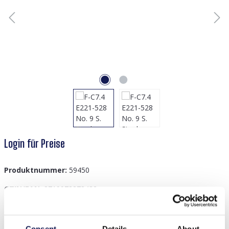
Login für Preise
Produktnummer:
59450
GTIN/EAN:
8719978873432
Consent
Details
About