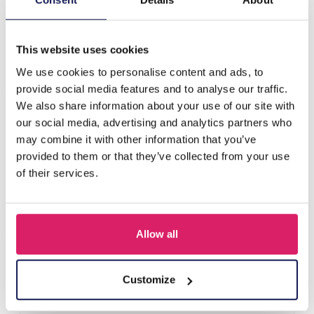
Beschreibung
G-D10.2 H636-004A Hair Clips Stones
This website uses cookies
We use cookies to personalise content and ads, to
Andere kauften auch
provide social media features and to analyse our traffic.
We also share information about your use of our site with
our social media, advertising and analytics partners who
may combine it with other information that you’ve
provided to them or that they’ve collected from your use
of their services.
Allow all
S-B8.5 H919-003-2 Hair Clip Set 3pcs
Customize
Login für Preise