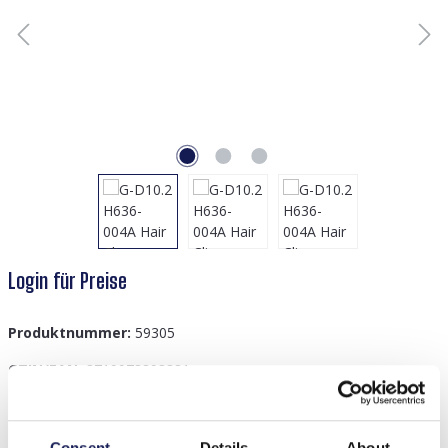
Login für Preise
Produktnummer:
59305
GTIN/EAN:
8719978898381
Consent
Details
About