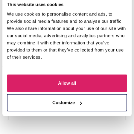
Andere kauften auch
This website uses cookies
We use cookies to personalise content and ads, to
provide social media features and to analyse our traffic.
We also share information about your use of our site with
our social media, advertising and analytics partners who
may combine it with other information that you’ve
provided to them or that they’ve collected from your use
of their services.
Allow all
T-L8.1 KY615-156 Keychain Bear Christmas 11.5cm - 1pc
Login für Preise
Customize
Details