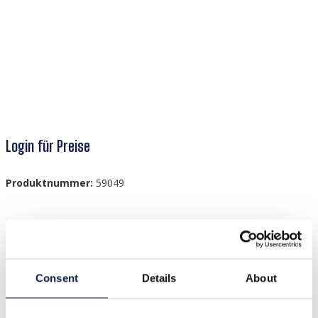
Login für Preise
Produktnummer:
59049
Beschreibung
I-A6.1 H717-003 Hair Elastics Bear 2pcs Purple
Consent
Details
About