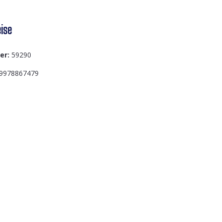
ise
er:
59290
9978867479