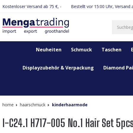
Kostenloser Versand ab 75 €, -
Bestellt vor 15:00 Uhr, Versand
springen
Zur Hauptnavigation springen
Neuheiten
Schmuck
Taschen
Displayzubehör & Verpackung
Diamond Pai
home
haarschmuck
kinderhaarmode
I-C24.1 H717-005 No.1 Hair Set 5pcs