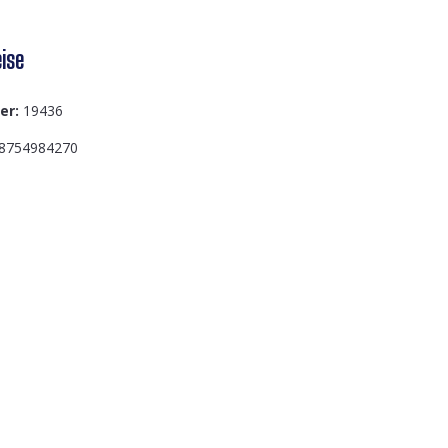
ise
er:
19436
8754984270