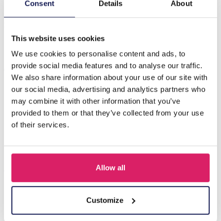
Wir stellen vor: R-N6.1 T2405-484 gestrickte positive
Consent
Details
About
Freunde – Narwal, eine entzückende Ergänzung Ihrer
Sammlung charmanter…
Mehr
This website uses cookies
We use cookies to personalise content and ads, to
Andere kauften auch
provide social media features and to analyse our traffic.
We also share information about your use of our site with
our social media, advertising and analytics partners who
may combine it with other information that you’ve
provided to them or that they’ve collected from your use
of their services.
Allow all
Customize
Q-D7.2 T2405-016 Knitted Positive Chicken 8.5cm