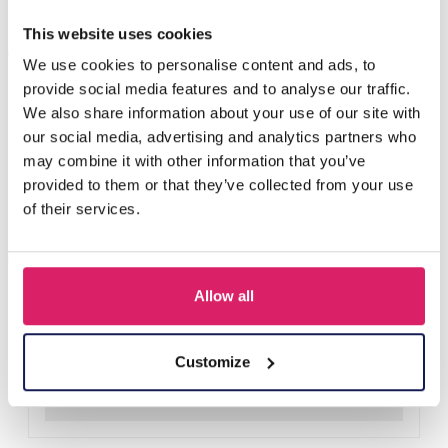
This website uses cookies
Andere kauften auch
We use cookies to personalise content and ads, to
provide social media features and to analyse our traffic.
We also share information about your use of our site with
our social media, advertising and analytics partners who
may combine it with other information that you’ve
provided to them or that they’ve collected from your use
of their services.
Allow all
T-L8.1 KY615-156 Keychain Bear Christmas 11.5cm - 1pc
Login für Preise
Customize
Details