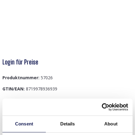
Login für Preise
Produktnummer:
57026
GTIN/EAN:
8719978936939
Beschreibung
S-J7.2 BS003-004 Bag Strap Stripes 4cm Pink
Consent
Details
About