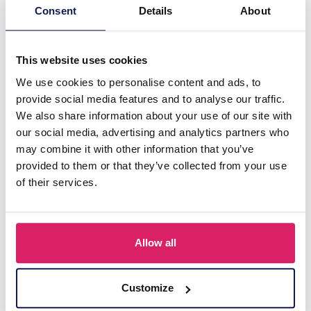
Consent
Details
About
Login für Preise
Details
This website uses cookies
We use cookies to personalise content and ads, to
provide social media features and to analyse our traffic.
We also share information about your use of our site with
our social media, advertising and analytics partners who
may combine it with other information that you’ve
provided to them or that they’ve collected from your use
of their services.
Allow all
H-D4.3 BELT001-001A Waist Belt Grey
Login für Preise
Customize